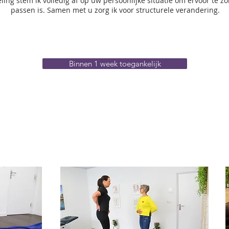
ling stem ik volledig af op uw persoonlijke situatie om ervoor te z
passen is. Samen met u zorg ik voor structurele verandering.
Binnen 1 week toegankelijk