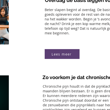
Overdag de basis leggen vo
Beter slapen begint al overdag. De basis
goeds opleveren voor de rest van de nach
na het wakker worden. Begin je ’s avon
de nacht? Drink je een kop warme melk, g
telefoon op tijd weg? Dat is natuurlijk 
mee beginnen.
Lees meer
Zo voorkom je dat chronische
Chronische pijn houdt in dat de pijnklac
maanden blijven bestaan. Er is geen direc
Er kunnen meerdere redenen zijn waarom
Chronische pijn ontstaat doordat er een
de zenuwbanen die pijnprikkels naar he
pijnklachten zijn vervelend en kunnen 