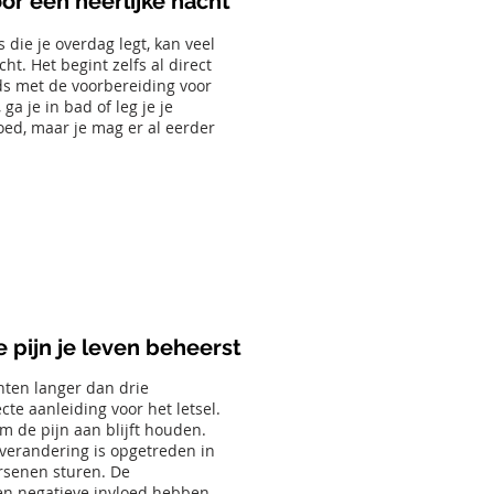
or een heerlijke nacht
 die je overdag legt, kan veel
t. Het begint zelfs al direct
ds met de voorbereiding voor
a je in bad of leg je je
goed, maar je mag er al eerder
 pijn je leven beheerst
hten langer dan drie
te aanleiding voor het letsel.
 de pijn aan blijft houden.
 verandering is opgetreden in
rsenen sturen. De
een negatieve invloed hebben