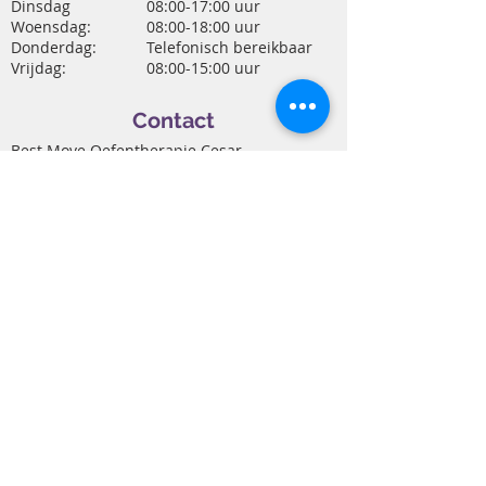
Dinsdag
08:00-17:00 uur
Woensdag:
08:00-18:00 uur
Donderdag:
Telefonisch bereikbaar
Vrijdag:
08:00-15:00 uur
Contact
Best Move Oefentherapie Cesar
De Ronde 12
5683 CZ Best
T
06 5183 1423
E
info@best-move.nl
Maak een afspraak
Download mijn folder