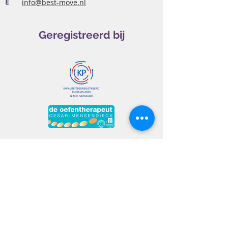
E
info@best-move.nl
Geregistreerd bij
Maak een afspraak