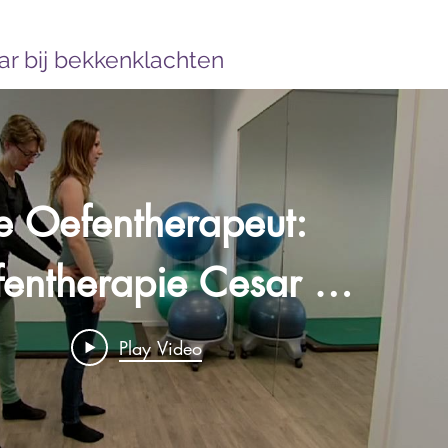
r bij bekkenklachten
e Oefentherapeut:
entherapie Cesar /
Mensendieck bij
Play Video
bekkenklachten