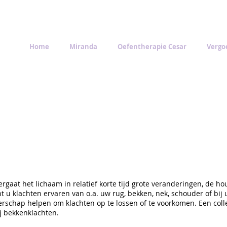
Home
Miranda
Oefentherapie Cesar
Vergo
gaat het lichaam in relatief korte tijd grote veranderingen, de 
 u klachten ervaren van o.a. uw rug, bekken, nek, schouder of bi
schap helpen om klachten op te lossen of te voorkomen. Een collega
j bekkenklachten.