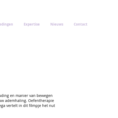
edingen
Expertise
Nieuws
Contact
houding en manier van bewegen
j uw ademhaling. Oefentherapie
 vertelt in dit filmpje het nut