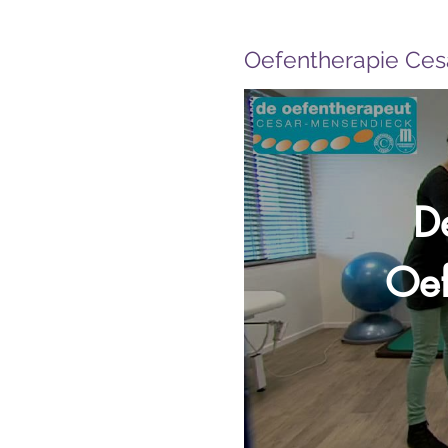
Oefentherapie Cesa
D
Oef